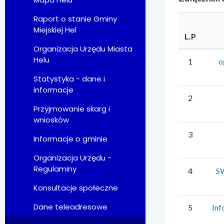
Raport o stanie Gminy
Miejskiej Hel
L.P
Organizacja Urzędu Miasta
Helu
1
o
Statystyka - dane i
informacje
2
Przyjmowanie skarg i
wniosków
3
Informacje o gminie
Organizacja Urzędu -
Regulaminy
4
SW
Konsultacje społeczne
Dane teleadresowe
5
Inf