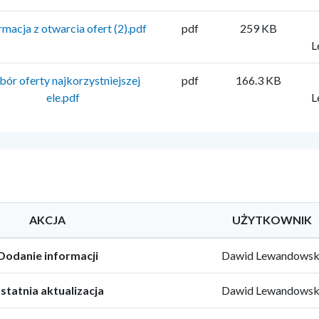
rmacja z otwarcia ofert (2).pdf
pdf
259 KB
L
bór oferty najkorzystniejszej
pdf
166.3 KB
ele.pdf
L
AKCJA
UŻYTKOWNIK
Dodanie informacji
Dawid Lewandowsk
statnia aktualizacja
Dawid Lewandowsk