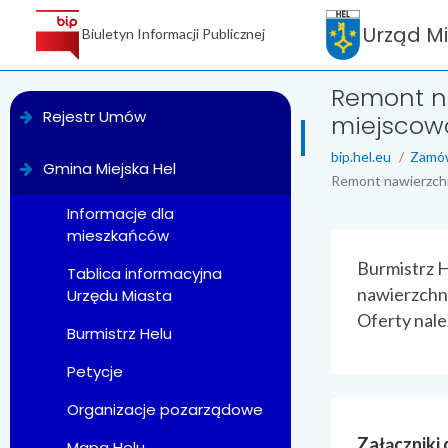
Urząd M
Biuletyn Informacji Publicznej
Remont na
menu
Rejestr Umów
miejscowo
bip.hel.eu
Zamów
Gmina Miejska Hel
Remont nawierzchni
Informacje dla
mieszkańców
treść strony
Burmistrz H
Tablica informacyjna
nawierzchni
Urzędu Miasta
Oferty nale
Burmistrz Helu
Petycje
Organizacje pozarządowe
Załączniki
Mapa Helu