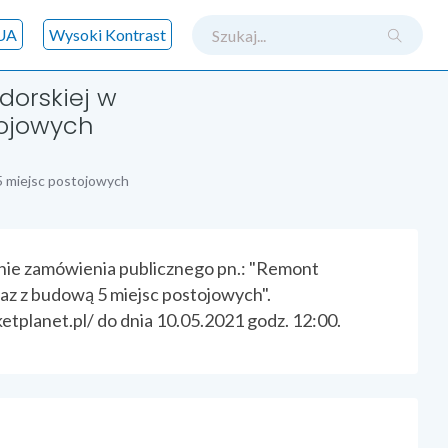
szukaj
UA
Wysoki Kontrast
dorskiej w
tojowych
5 miejsc postojowych
enie zamówienia publicznego pn.: "Remont
raz z budową 5 miejsc postojowych".
tplanet.pl/ do dnia 10.05.2021 godz. 12:00.