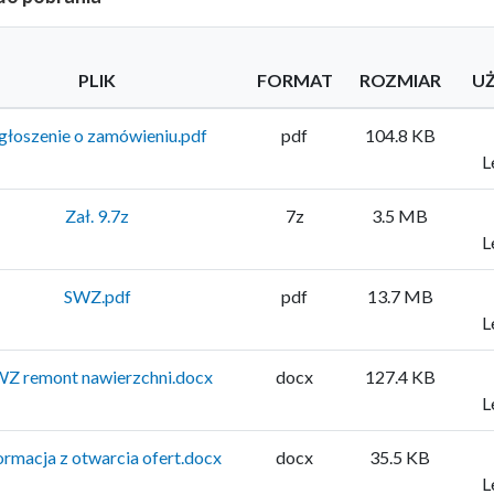
PLIK
FORMAT
ROZMIAR
U
głoszenie o zamówieniu.pdf
pdf
104.8 KB
L
Zał. 9.7z
7z
3.5 MB
L
SWZ.pdf
pdf
13.7 MB
L
Z remont nawierzchni.docx
docx
127.4 KB
L
ormacja z otwarcia ofert.docx
docx
35.5 KB
L