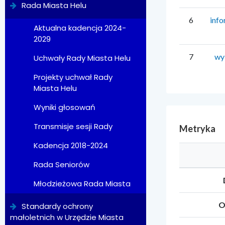
Rada Miasta Helu
6
info
Aktualna kadencja 2024-
2029
7
wy
Uchwały Rady Miasta Helu
Projekty uchwał Rady
Miasta Helu
Wyniki głosowań
Transmisje sesji Rady
Metryka
Kadencja 2018-2024
Rada Seniorów
Młodzieżowa Rada Miasta
O
Standardy ochrony
małoletnich w Urzędzie Miasta