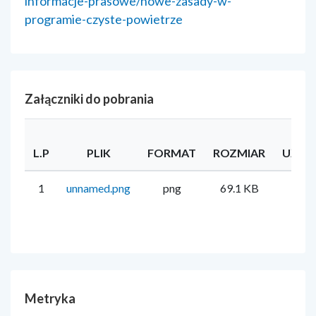
informacje-prasowe/nowe-zasady-w-
programie-czyste-powietrze
Załączniki do pobrania
L.P
PLIK
FORMAT
ROZMIAR
UŻYT
1
unnamed.png
png
69.1 KB
El
Fa
Metryka