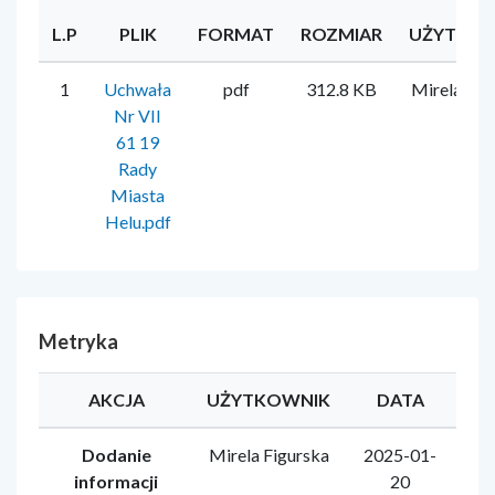
L.P
PLIK
FORMAT
ROZMIAR
UŻYTKO
1
Uchwała
pdf
312.8 KB
Mirela Fig
Nr VII
61 19
Rady
Miasta
Helu.pdf
Metryka
AKCJA
UŻYTKOWNIK
DATA
Dodanie
Mirela Figurska
2025-01-
informacji
20