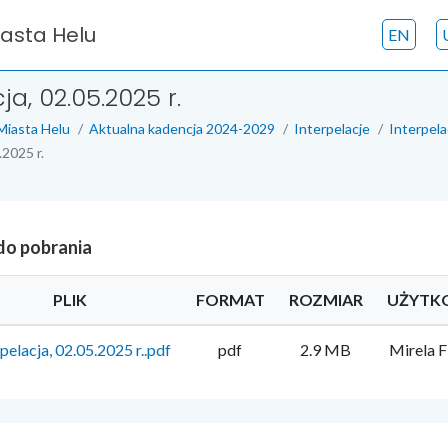
iasta Helu
EN
ja, 02.05.2025 r.
Miasta Helu
Aktualna kadencja 2024-2029
Interpelacje
Interpela
.2025 r.
 do pobrania
PLIK
FORMAT
ROZMIAR
UŻYTK
rpelacja, 02.05.2025 r..pdf
pdf
2.9 MB
Mirela F