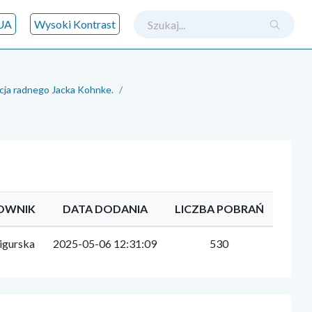
szukaj
UA
Wysoki Kontrast
cja radnego Jacka Kohnke.
OWNIK
DATA DODANIA
LICZBA POBRAŃ
igurska
2025-05-06 12:31:09
530