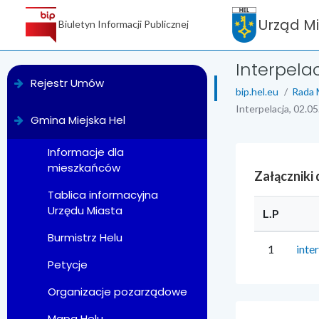
Urząd M
Biuletyn Informacji Publicznej
Interpelac
menu
Rejestr Umów
bip.hel.eu
Rada 
Interpelacja, 02.05
Gmina Miejska Hel
Informacje dla
mieszkańców
Załączniki
Tablica informacyjna
Urzędu Miasta
L.P
Burmistrz Helu
1
inte
Petycje
Organizacje pozarządowe
Mapa Helu