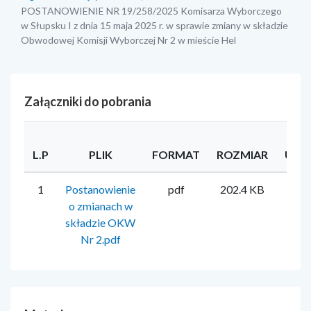
POSTANOWIENIE NR 19/258/2025 Komisarza Wyborczego
w Słupsku I z dnia 15 maja 2025 r. w sprawie zmiany w składzie
Obwodowej Komisji Wyborczej Nr 2 w mieście Hel
Załączniki do pobrania
L.P
PLIK
FORMAT
ROZMIAR
UŻY
1
Postanowienie
pdf
202.4 KB
Ka
o zmianach w
M
składzie OKW
Nr 2.pdf