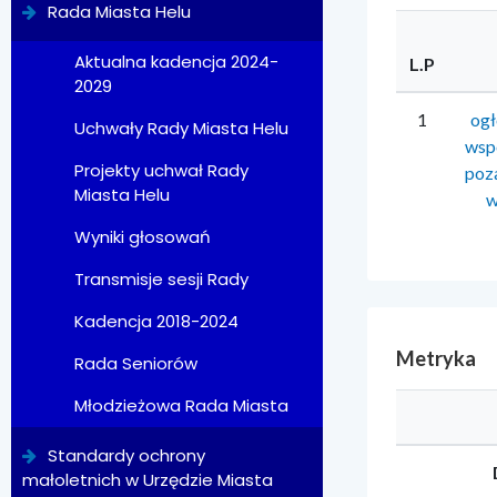
Rada Miasta Helu
Aktualna kadencja 2024-
L.P
2029
1
ogł
Uchwały Rady Miasta Helu
wspó
Projekty uchwał Rady
poz
Miasta Helu
w
Wyniki głosowań
Transmisje sesji Rady
Kadencja 2018-2024
Metryka
Rada Seniorów
Młodzieżowa Rada Miasta
Standardy ochrony
małoletnich w Urzędzie Miasta