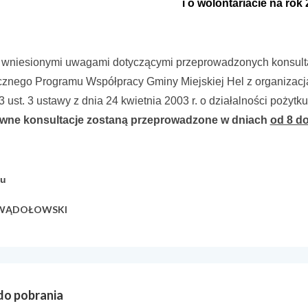
i o wolontariacie na rok
 wniesionymi uwagami dotyczącymi przeprowadzonych konsultac
cznego Programu Współpracy Gminy Miejskiej Hel z organizacj
 ust. 3 ustawy z dnia 24 kwietnia 2003 r. o działalności pożytku
wne konsultacje zostaną przeprowadzone w dniach
od 8 do
lu
w WĄDOŁOWSKI
 do pobrania