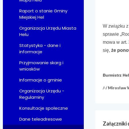
Raport o stanie Gminy
Miejskiej Hel
W związku z
Organizacja Urzędu Miasta
Helu
sprawie „Ro
mowa w art. 3
Statystyka - dane i
się,
że pono
informacje
Przyjmowanie skarg i
wniosków
Burmistrz He
Informacje o gminie
/-/ Mirosła
Organizacja Urzędu -
Regulaminy
Konsultacje społeczne
Dane teleadresowe
Załączniki