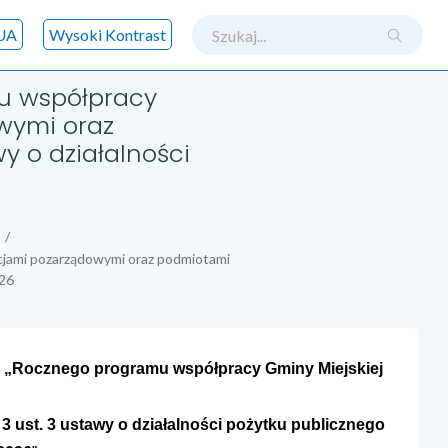
szukaj
UA
Wysoki Kontrast
u współpracy
owymi oraz
y o działalności
acjami pozarządowymi oraz podmiotami
026
„Rocznego programu współpracy Gminy Miejskiej
 ust. 3 ustawy o działalności pożytku publicznego