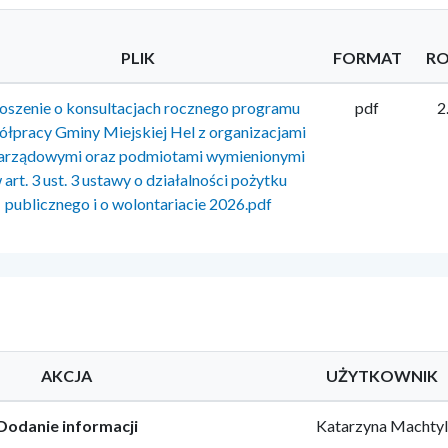
PLIK
FORMAT
RO
oszenie o konsultacjach rocznego programu
pdf
2
łpracy Gminy Miejskiej Hel z organizacjami
arządowymi oraz podmiotami wymienionymi
 art. 3 ust. 3 ustawy o działalności pożytku
publicznego i o wolontariacie 2026.pdf
AKCJA
UŻYTKOWNIK
Dodanie informacji
Katarzyna Machty