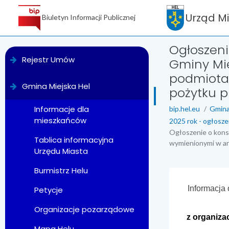
Urząd M
Biuletyn Informacji Publicznej
Ogłoszen
menu
Rejestr Umów
Gminy Mie
podmiotam
Gmina Miejska Hel
pożytku p
Informacje dla
bip.hel.eu
Gmina
mieszkańców
2025 rok - ogłosze
Ogłoszenie o kons
Tablica informacyjna
wymienionymi w art
Urzędu Miasta
Burmistrz Helu
treść strony
Informacja
Petycje
Organizacje pozarządowe
z organiza
Mapa Helu