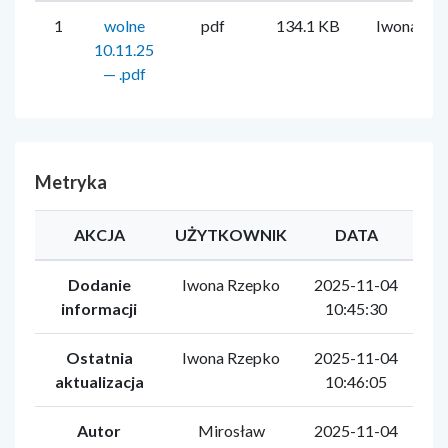
1
wolne
pdf
134.1 KB
Iwona Rz
10.11.25
— .pdf
Metryka
AKCJA
UŻYTKOWNIK
DATA
Dodanie
Iwona Rzepko
2025-11-04
informacji
10:45:30
Ostatnia
Iwona Rzepko
2025-11-04
aktualizacja
10:46:05
Autor
Mirosław
2025-11-04