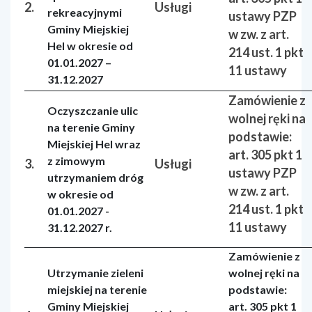
2.
Usługi
rekreacyjnymi
ustawy PZP
Gminy Miejskiej
w zw. z art.
Hel w okresie od
214 ust. 1 pkt
01.01.2027 –
11 ustawy
31.12.2027
Zamówienie z
Oczyszczanie ulic
wolnej ręki na
na terenie Gminy
podstawie:
Miejskiej Hel wraz
art. 305 pkt 1
z zimowym
3.
Usługi
ustawy PZP
utrzymaniem dróg
w zw. z art.
w okresie od
214 ust. 1 pkt
01.01.2027 -
11 ustawy
31.12.2027 r.
Zamówienie z
Utrzymanie zieleni
wolnej ręki na
miejskiej na terenie
podstawie:
Gminy Miejskiej
art. 305 pkt 1