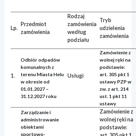
Rodzaj
Tryb
Przedmiot
zamówienia
Lp.
udzielenia
zamówienia
według
zamówienia
podziału
Zamówienie z
Odbiór odpadów
wolnej ręki na
komunalnych z
podstawie:
terenu Miasta Helu
art. 305 pkt 1
1.
Usługi
w okresie od
ustawy PZP w
01.01.2027 –
zw. z art. 214
31.12.2027 roku
ust. 1 pkt 11
ustawy
Zamówienie z
Zarządzanie i
wolnej ręki na
administrowanie
obiektami
podstawie:
sportowo-
art. 305 pkt 1