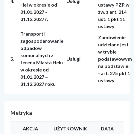
4.
Usługi
Hel w okresie od
ustawy PZP w
01.01.2027 -
zw. z art. 214
31.12.2027 r.
ust. 1 pkt 11
ustawy
Transport i
Zamówienie
zagospodarowanie
udzielane jest
odpadów
w trybie
komunalnych z
5.
Usługi
podstawowym
terenu Miasta Helu
na podstawie:
w okresie od
- art. 275 pkt 1
01.01.2027 –
ustawy
31.12.2027 roku
Metryka
AKCJA
UŻYTKOWNIK
DATA