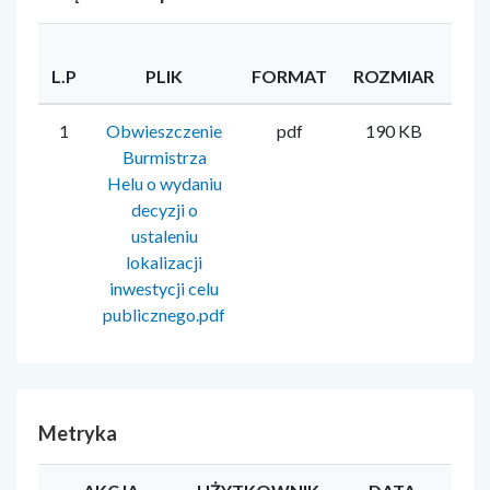
L.P
PLIK
FORMAT
ROZMIAR
UŻ
1
Obwieszczenie
pdf
190 KB
Ol
Burmistrza
Helu o wydaniu
decyzji o
ustaleniu
lokalizacji
inwestycji celu
publicznego.pdf
Metryka