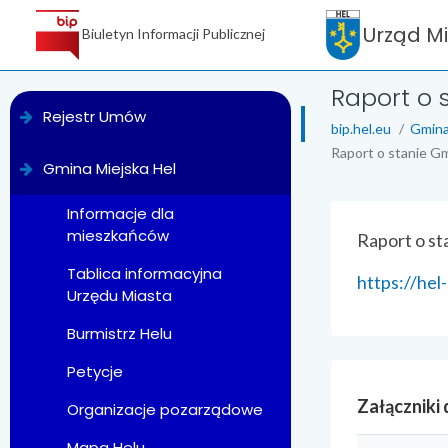
Urząd M
Biuletyn Informacji Publicznej
Raport o 
menu
Rejestr Umów
bip.hel.eu
Gmina
Raport o stanie Gm
Gmina Miejska Hel
Informacje dla
mieszkańców
treść strony
Raport o st
Tablica informacyjna
https://hel
Urzędu Miasta
Burmistrz Helu
Petycje
Załączniki
Organizacje pozarządowe
Mapa Helu