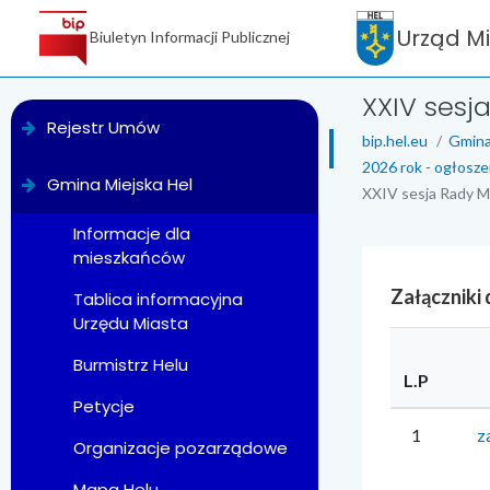
Urząd M
Biuletyn Informacji Publicznej
XXIV sesja
menu
Rejestr Umów
bip.hel.eu
Gmina
2026 rok - ogłosze
Gmina Miejska Hel
XXIV sesja Rady Mi
Informacje dla
mieszkańców
Załączniki
Tablica informacyjna
Urzędu Miasta
Burmistrz Helu
L.P
Petycje
1
z
Organizacje pozarządowe
Mapa Helu