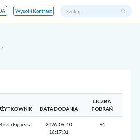
szukaj
UA
Wysoki Kontrast
LICZBA
UŻYTKOWNIK
DATA DODANIA
POBRAŃ
irela Figurska
2026-06-10
94
16:17:31