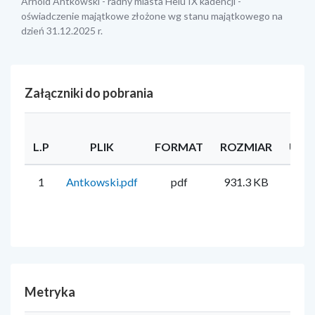
Arnold Antkowski - radny miasta Helu IX kadencji -
oświadczenie majątkowe złożone wg stanu majątkowego na
dzień 31.12.2025 r.
Załączniki do pobrania
L.P
PLIK
FORMAT
ROZMIAR
UŻY
1
Antkowski.pdf
pdf
931.3 KB
Mire
Metryka