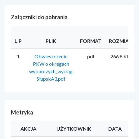
Załączniki do pobrania
L.P
PLIK
FORMAT
ROZMIAR
1
Obwieszczenie
pdf
266.8 KB
PKW o okręgach
wyborczych_wyciąg
SłupskA3.pdf
Metryka
AKCJA
UŻYTKOWNIK
DATA