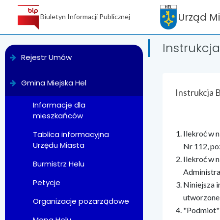
Urząd M
Biuletyn Informacji Publicznej
Instrukcja
menu
Rejestr Umów
Gmina Miejska Hel
treść strony
Instrukcja 
Informacje dla
mieszkańców
Ilekroć w n
Tablica informacyjna
Urzędu Miasta
Nr 112, po
Ilekroć w 
Burmistrz Helu
Administrac
Petycje
Niniejsza 
utworzone,
Organizacje pozarządowe
"Podmiot" 
Mapa Helu