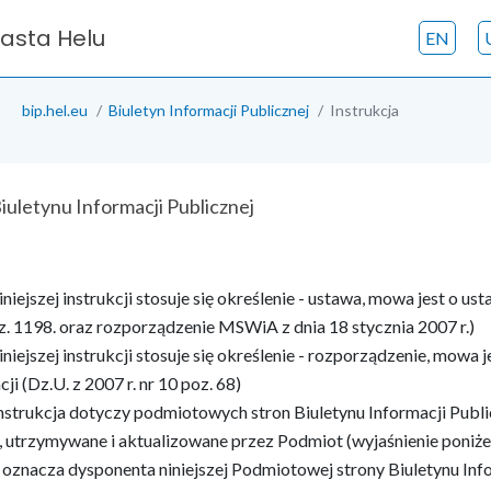
iasta Helu
EN
bip.hel.eu
Biuletyn Informacji Publicznej
Instrukcja
Biuletynu Informacji Publicznej
iniejszej instrukcji stosuje się określenie - ustawa, mowa jest o us
z. 1198. oraz rozporządzenie MSWiA z dnia 18 stycznia 2007 r.)
niniejszej instrukcji stosuje się określenie - rozporządzenie, mow
ji (Dz.U. z 2007 r. nr 10 poz. 68)
instrukcja dotyczy podmiotowych stron Biuletynu Informacji Public
 utrzymywane i aktualizowane przez Podmiot (wyjaśnienie poniż
oznacza dysponenta niniejszej Podmiotowej strony Biuletynu Info