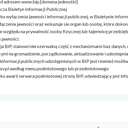
od adresem www.bip.[domena jednostki]
cza Biuletyn Informacji Publicznej
u wyłączenia jawności informacji publicznej, w Biuletynie Inform
ączenia jawności oraz wskazuje sie organ lub osobę, które dokona
ze względu na prywatność osoby fizycznej lub tajemnicę przedsięb
 jawności.
ja BIP, stanowi nierozerwalną część z mechanizmami baz danych,
ymi na gromadzenie, porządkowanie, aktualizowanie i udostepnia
informacji publicznych udostępnionych w BIP jest również możli
ov.pl według menu podmiotowego lub przedmiotowego
u awarii serwera podmiotowej strony BIP, odwiedzający jest in