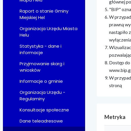
głównej p
"BIP" ozna
Raport o stanie Gminy
W przypadk
Miejskiej Hel
prawną wył
Organizacja Urzędu Miasta
nastąpiło 
Helu
wyłączenia
Statystyka - dane i
Wizualizac
informacje
pozwalając
Dostęp do 
Przyjmowanie skarg i
wniosków
www.bip.g
W przypadk
Informacje o gminie
stroną
Organizacja Urzędu -
Regulaminy
Konsultacje społeczne
Metryka
Dane teleadresowe