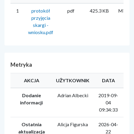
1
protokół
pdf
425.3 KB
Mirela 
przyjęcia
skargi -
wniosku.pdf
Metryka
AKCJA
UŻYTKOWNIK
DATA
Dodanie
Adrian Albecki
2019-09-
informacji
04
09:34:33
Ostatnia
Alicja Figurska
2026-04-
aktualizacja
22