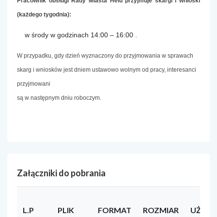
Pracownik obsługi Rady Miasta Helu przyjmuje skargi i wnioski
(każdego tygodnia):
w środy w godzinach 14:00 – 16:00 .
W przypadku, gdy dzień wyznaczony do przyjmowania w sprawach
skarg i wniosków jest dniem ustawowo wolnym od pracy, interesanci
przyjmowani
są w następnym dniu roboczym.
Załączniki do pobrania
L.P
PLIK
FORMAT
ROZMIAR
UŻYT