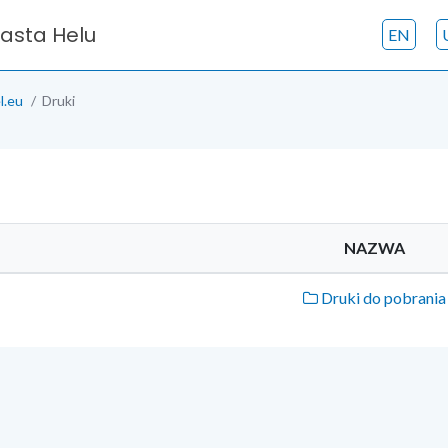
iasta Helu
EN
l.eu
Druki
NAZWA
Druki do pobrania