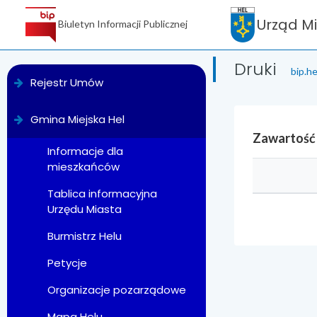
Urząd M
Biuletyn Informacji Publicznej
Druki
bip.he
menu
Rejestr Umów
Gmina Miejska Hel
Zawartość
Informacje dla
mieszkańców
Tablica informacyjna
Urzędu Miasta
Burmistrz Helu
Petycje
Organizacje pozarządowe
Mapa Helu