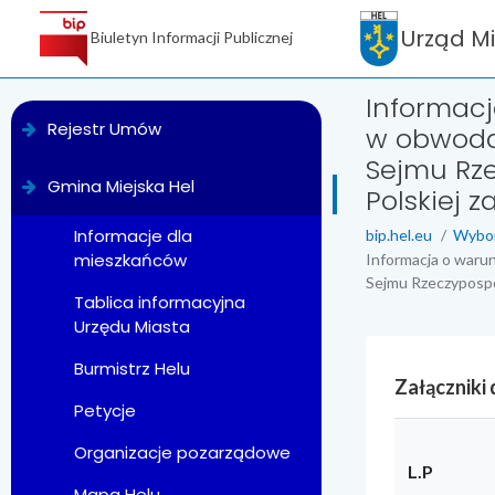
Urząd M
Biuletyn Informacji Publicznej
Informacj
menu
Rejestr Umów
w obwoda
Sejmu Rze
Gmina Miejska Hel
Polskiej 
Informacje dla
bip.hel.eu
Wybo
mieszkańców
Informacja o waru
Sejmu Rzeczypospol
Tablica informacyjna
Urzędu Miasta
Burmistrz Helu
Załączniki
Petycje
Organizacje pozarządowe
L.P
Mapa Helu