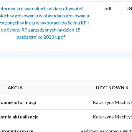
Informacja o warunkach udziału obywateli
pdf
34
skich w głosowaniu w obwodach głosowania
orzonych w kraju w wyborach do Sejmu RP i
do Senatu RP zarządzonych na dzień 15
października 2023 r..pdf
AKCJA
UŻYTKOWNIK
danie informacji
Katarzyna Machtyl
atnia aktualizacja
Katarzyna Machtyl
utor informacji
Państwowa Komisja Wyb