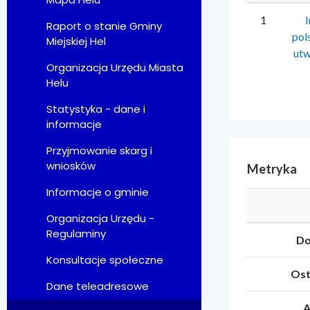
1
Raport o stanie Gminy
pol
Miejskiej Hel
utw
Organizacja Urzędu Miasta
Helu
Statystyka - dane i
informacje
Przyjmowanie skarg i
wniosków
Metryka
Informacje o gminie
Organizacja Urzędu -
Regulaminy
Do
Konsultacje społeczne
Ost
Dane teleadresowe
A