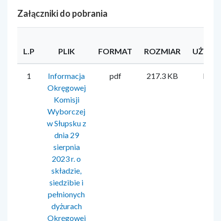
Załączniki do pobrania
L.P
PLIK
FORMAT
ROZMIAR
UŻYTK
1
Informacja
pdf
217.3 KB
Kata
Okręgowej
Mac
Komisji
Wyborczej
w Słupsku z
dnia 29
sierpnia
2023 r. o
składzie,
siedzibie i
pełnionych
dyżurach
Okręgowej