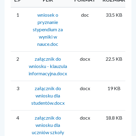
1
wniosek o
doc
33.5 KB
M
pryznanie
stypendium za
wyniki w
nauce.doc
2
załącznik do
docx
22.5 KB
M
wniosku - klauzula
informacyjna.docx
3
załącznik do
docx
19 KB
M
wniosku dla
studentów.docx
4
załącznik do
docx
18.8 KB
M
wniosku dla
uczniów szkoły