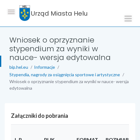
Urząd Miasta Helu
Wniosek o oprzyznanie
stypendium za wyniki w
nauce- wersja edytowalna
bip.hel.eu
Informacje
Stypendia, nagrody za osiągnięcia sportowe i artystyczne
Wniosek o oprzyznanie stypendium za wyniki w nauce- wersja
edytowalna
Załączniki do pobrania
L.P
PLIK
FORMAT
ROZMIAR
U