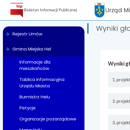
Urząd M
Biuletyn Informacji Publicznej
Wyniki g
menu
Rejestr Umów
Gmina Miejska Hel
Informacje dla
Wyniki g
mieszkańców
Tablica informacyjna
1. proje
Urzędu Miasta
Burmistrz Helu
2. proje
Petycje
Organizacje pozarządowe
3. proje
Mapa Helu