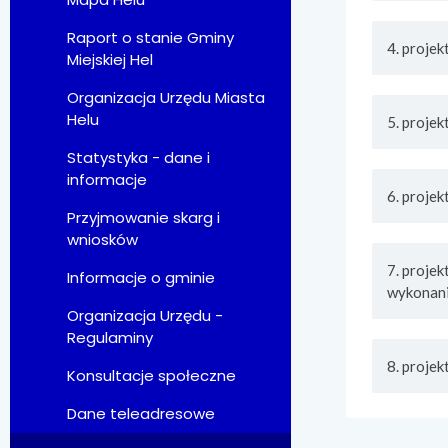
Raport o stanie Gminy
4. proje
Miejskiej Hel
Organizacja Urzędu Miasta
Helu
5. proje
Statystyka - dane i
informacje
6. projek
Przyjmowanie skarg i
wniosków
7. proje
Informacje o gminie
wykonani
Organizacja Urzędu -
Regulaminy
8. proje
Konsultacje społeczne
Dane teleadresowe