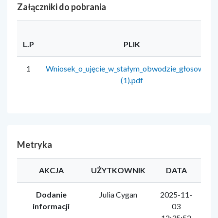
Załączniki do pobrania
L.P
PLIK
1
Wniosek_o_ujęcie_w_stałym_obwodzie_głosowania
(1).pdf
Metryka
AKCJA
UŻYTKOWNIK
DATA
Dodanie
Julia Cygan
2025-11-
informacji
03
12:35:52