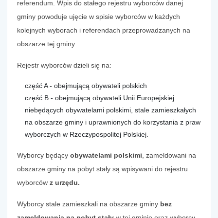
referendum. Wpis do stałego rejestru wyborców danej
gminy powoduje ujęcie w spisie wyborców w każdych
kolejnych wyborach i referendach przeprowadzanych na
obszarze tej gminy.
Rejestr wyborców dzieli się na:
część A - obejmującą obywateli polskich
część B - obejmującą obywateli Unii Europejskiej
niebędących obywatelami polskimi, stale zamieszkałych
na obszarze gminy i uprawnionych do korzystania z praw
wyborczych w Rzeczypospolitej Polskiej.
Wyborcy będący
obywatelami polskimi
, zameldowani na
obszarze gminy na pobyt stały są wpisywani do rejestru
wyborców
z urzędu.
Wyborcy stale zamieszkali na obszarze gminy
bez
zameldowania na pobyt stały
w tej gminie oraz wyborcy