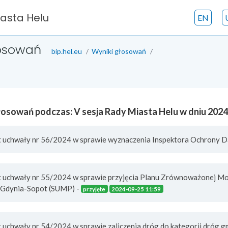
iasta Helu
EN
łosowań
bip.hel.eu
Wyniki głosowań
łosowań podczas: V sesja Rady Miasta Helu w dniu 202
kt uchwały nr 56/2024 w sprawie wyznaczenia Inspektora Ochrony D
kt uchwały nr 55/2024 w sprawie przyjęcia Planu Zrównoważonej Mob
 Gdynia-Sopot (SUMP) -
przyjęte
2024-09-25 11:59
t uchwały nr 54/2024 w sprawie zaliczenia dróg do kategorii dróg g