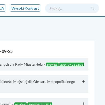
szukaj
UA
Wysoki Kontrast
4-09-25
anych dla Rady Miasta Helu. -
przyjęte
2024-09-25 12:01
ilności Miejskiej dla Obszaru Metropolitalnego
minnych -
przyjęte
2024-09-25 11:57