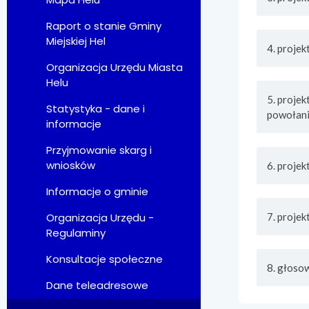
Raport o stanie Gminy
Miejskiej Hel
4. proje
Organizacja Urzędu Miasta
Helu
5. proje
Statystyka - dane i
powołani
informacje
Przyjmowanie skarg i
wniosków
6. proje
Informacje o gminie
7. proje
Organizacja Urzędu -
Regulaminy
Konsultacje społeczne
8. głoso
Dane teleadresowe