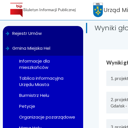
Urząd M
Biuletyn Informacji Publicznej
Wyniki g
menu
Rejestr Umów
Gmina Miejska Hel
Informacje dla
Wyniki g
mieszkańców
Tablica informacyjna
1. proje
Urzędu Miasta
Burmistrz Helu
2. proje
Gdańsk -
Petycje
Organizacje pozarządowe
3. projek
Mapa Helu