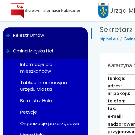
Urząd M
Biuletyn Informacji Publicznej
Sekretarz
menu
Rejestr Umów
bip.hel.eu
Gmina
Gmina Miejska Hel
treść strony
Informacje dla
Katarzyna 
mieszkańców
funkcja:
Tablica informacyjna
adres:
Urzędu Miasta
nr pokoju:
Burmistrz Helu
telefon:
f
ax:
Petycje
e-mail:
Organizacje pozarządowe
nadzorowan
przyjmowani
Mapa Helu