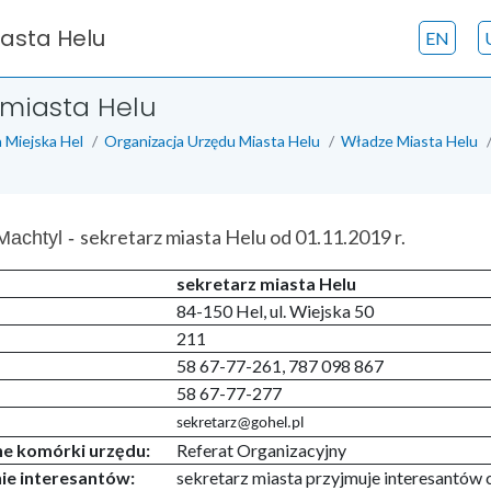
iasta Helu
EN
 miasta Helu
 Miejska Hel
Organizacja Urzędu Miasta Helu
Władze Miasta Helu
sekretarz miasta Helu od 01.11.2019 r.
Machtyl -
sekretarz miasta Helu
84-150 Hel, ul. Wiejska 50
211
58 67-77-261, 787 098 867
58 67-77-277
sekretarz@gohel.pl
e komórki urzędu:
Referat Organizacyjny
e interesantów:
sekretarz miasta przyjmuje interesantów