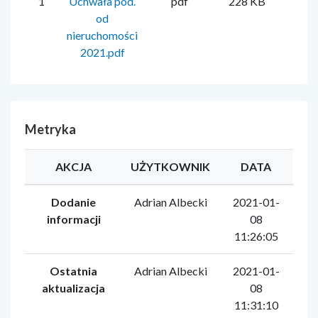
1
Uchwała pod.
pdf
228 KB
Adri
od
nieruchomości
2021.pdf
Metryka
AKCJA
UŻYTKOWNIK
DATA
Dodanie
Adrian Albecki
2021-01-
informacji
08
11:26:05
Ostatnia
Adrian Albecki
2021-01-
aktualizacja
08
11:31:10