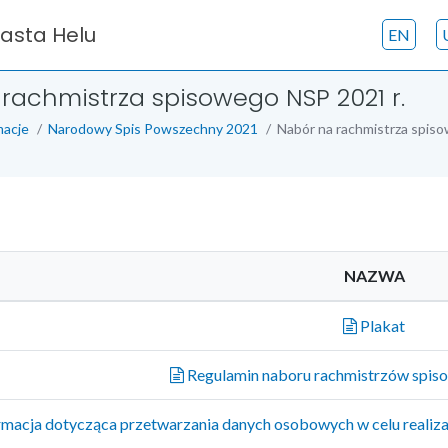
iasta Helu
EN
rachmistrza spisowego NSP 2021 r.
macje
Narodowy Spis Powszechny 2021
Nabór na rachmistrza spis
NAZWA
Plakat
Regulamin naboru rachmistrzów spis
rmacja dotycząca przetwarzania danych osobowych w celu realiz