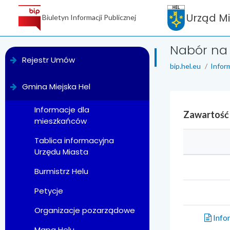
Urząd M
Biuletyn Informacji Publicznej
Nabór na 
menu
Rejestr Umów
bip.hel.eu
Infor
Gmina Miejska Hel
Informacje dla
Zawartość
mieszkańców
Tablica informacyjna
Urzędu Miasta
Burmistrz Helu
Petycje
Organizacje pozarządowe
Info
Mapa Helu