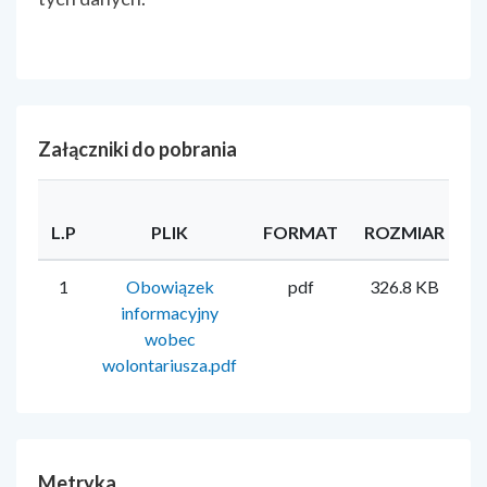
Załączniki do pobrania
L.P
PLIK
FORMAT
ROZMIAR
U
1
Obowiązek
pdf
326.8 KB
A
informacyjny
wobec
wolontariusza.pdf
Metryka