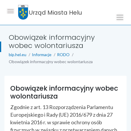
Urząd Miasta Helu
Obowiązek informacyjny
wobec wolontariusza
bip.hel.eu
Informacje
RODO
Obowiązek informacyjny wobec wolontariusza
treść strony
Obowiązek informacyjny wobec
wolontariusza
Zgodnie z art. 13 Rozporządzenia Parlamentu
Europejskiego i Rady (UE) 2016/679 z dnia 27
kwietnia 2016 r. w sprawie ochrony osób
fizycznych w związku z przetwarzaniem danych