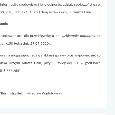
 informacji o środowisku i jego ochronie, udziale społeczeństwa w
83, 284, 322, 471, 1378.) dalej ustawa ooś, Burmistrz Helu
wania
runkowaniach dla przedsięwzięcia pn.
,,Zbieranie odpadów na
, 84-150 Hel, z dnia 29.07.2020r.
owania mogą zapoznać się z aktami sprawy oraz wypowiedzieć co
ska Urzędu Miasta Helu, przy ul. Wiejskiej 50, w godzinach
58-6 777 265).
u -
Mirsoław Wądołowski/