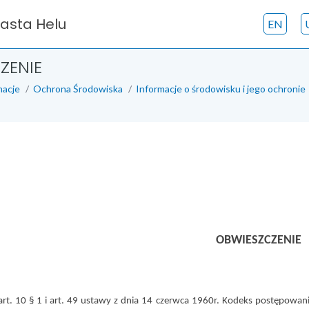
iasta Helu
EN
ZENIE
macje
Ochrona Środowiska
Informacje o środowisku i jego ochronie
l, dnia 26.03
OBWIESZCZENIE
rt. 10 § 1 i art. 49 ustawy z dnia 14 czerwca 1960r. Kodeks postępowania