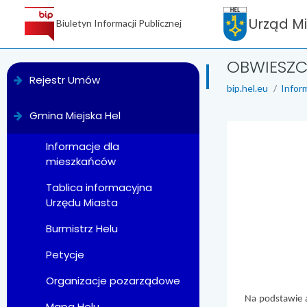
Urząd M
Biuletyn Informacji Publicznej
OBWIESZC
menu
Rejestr Umów
bip.hel.eu
Infor
Gmina Miejska Hel
treść strony
Informacje dla
He
mieszkańców
Tablica informacyjna
Urzędu Miasta
Burmistrz Helu
Petycje
Organizacje pozarządowe
Na podstawie a
Mapa Helu