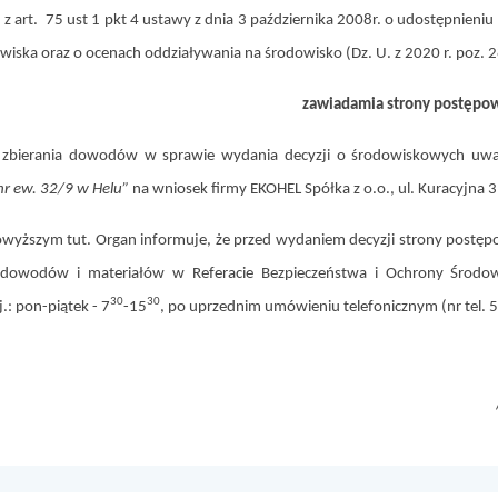
z art. 75 ust 1 pkt 4 ustawy z dnia 3 października 2008r. o udostępnieniu
wiska oraz o ocenach oddziaływania na środowisko (Dz. U. z 2020 r. poz. 2
zawiadamia strony postępo
 zbierania dowodów w sprawie wydania decyzji o środowiskowych uwa
 nr ew. 32/9 w Helu”
na wniosek firmy EKOHEL Spółka z o.o., ul. Kuracyjna 3
wyższym tut. Organ informuje, że przed wydaniem decyzji strony postęp
dowodów i materiałów w Referacie Bezpieczeństwa i Ochrony Środowi
30
30
.: pon-piątek - 7
-15
, po uprzednim umówieniu telefonicznym (nr tel. 
urmistrz Hel