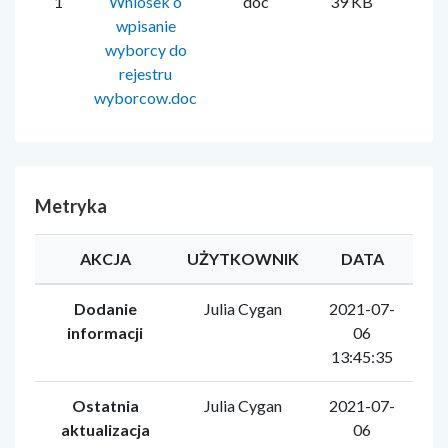
1
Wniosek o
doc
39 KB
Ju
wpisanie
wyborcy do
rejestru
wyborcow.doc
Metryka
AKCJA
UŻYTKOWNIK
DATA
Dodanie
Julia Cygan
2021-07-
informacji
06
13:45:35
Ostatnia
Julia Cygan
2021-07-
aktualizacja
06