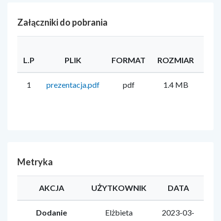
Załączniki do pobrania
L.P
PLIK
FORMAT
ROZMIAR
UŻ
1
prezentacja.pdf
pdf
1.4 MB
Metryka
AKCJA
UŻYTKOWNIK
DATA
Dodanie
Elżbieta
2023-03-