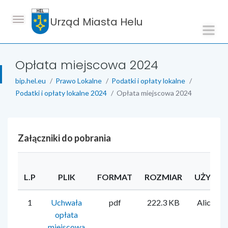
Urząd Miasta Helu
Opłata miejscowa 2024
bip.hel.eu
Prawo Lokalne
Podatki i opłaty lokalne
Podatki i opłaty lokalne 2024
Opłata miejscowa 2024
Załączniki do pobrania
L.P
PLIK
FORMAT
ROZMIAR
UŻYTK
1
Uchwała
pdf
222.3 KB
Alicja F
opłata
miejscowa