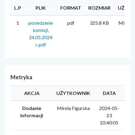
L.P
PLIK
FORMAT
ROZMIAR
UŻYTK
1
posiedzenie
pdf
325.8 KB
Mirela 
komisji,
24.05.2024
r..pdf
Metryka
AKCJA
UŻYTKOWNIK
DATA
Dodanie
Mirela Figurska
2024-05-
informacji
23
10:40:05