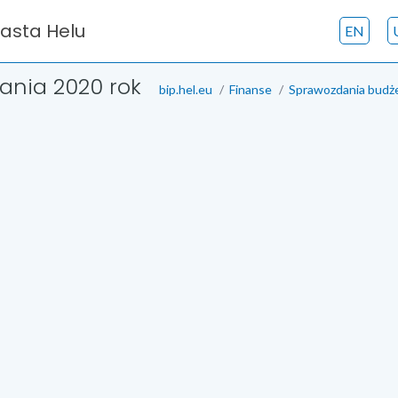
iasta Helu
EN
ania 2020 rok
bip.hel.eu
Finanse
Sprawozdania bud