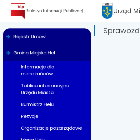
Urząd M
Biuletyn Informacji Publicznej
Sprawozd
menu
Rejestr Umów
Gmina Miejska Hel
Informacje dla
mieszkańców
Tablica informacyjna
Urzędu Miasta
Burmistrz Helu
Petycje
Organizacje pozarządowe
Mapa Helu