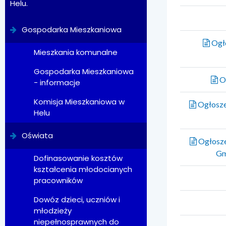
Helu.
Gospodarka Mieszkaniowa
Ogło
Mieszkania komunalne
Gospodarka Mieszkaniowa
Og
- informacje
Komisja Mieszkaniowa w
Ogłoszen
Helu
Oświata
Ogłosze
Gm
Dofinasowanie kosztów
kształcenia młodocianych
pracowników
Dowóz dzieci, uczniów i
młodzieży
niepełnosprawnych do