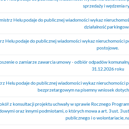
sprzedaży i wędzenia r
istrz Helu podaje do publicznej wiadomości wykaz nieruchomośc
działalność parkingow
rz Helu podaje do publicznej wiadomości wykaz nieruchomości po
postojowe.
szenie o zamiarze zawarcia umowy - odbiór odpadów komunalnych
31.12.2026 roku
rz Helu podaje do publicznej wiadomości wykaz nieruchomości po
bezprzetargowym na pisemny wniosek dotyc
okół z konsultacji projektu uchwały w sprawie Rocznego Program
owymi oraz innymi podmiotami, o których mowa a art. 3 ust. 3 usta
publicznego i o wolontariacie, n