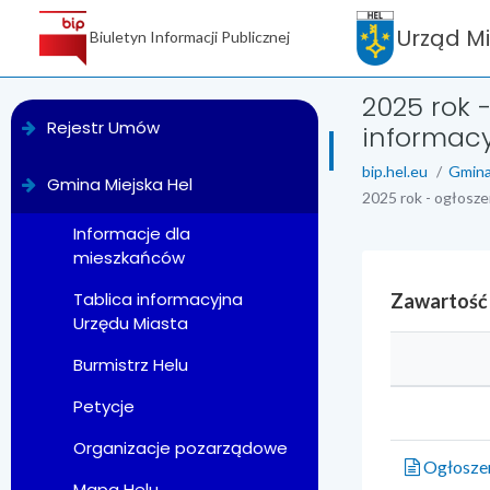
Urząd M
Biuletyn Informacji Publicznej
2025 rok 
menu
Rejestr Umów
informacy
bip.hel.eu
Gmina
Gmina Miejska Hel
2025 rok - ogłosze
Informacje dla
mieszkańców
Tablica informacyjna
Zawartość
Urzędu Miasta
Burmistrz Helu
Petycje
Organizacje pozarządowe
Ogłoszen
Mapa Helu