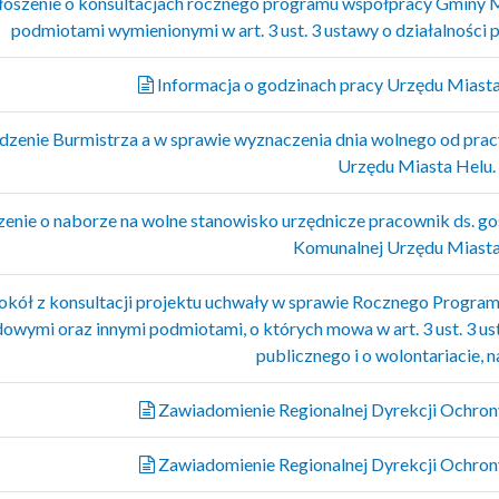
oszenie o konsultacjach rocznego programu współpracy Gminy Mi
podmiotami wymienionymi w art. 3 ust. 3 ustawy o działalności 
Informacja o godzinach pracy Urzędu Miasta 
zenie Burmistrza a w sprawie wyznaczenia dnia wolnego od prac
Urzędu Miasta Helu.
enie o naborze na wolne stanowisko urzędnicze pracownik ds. go
Komunalnej Urzędu Miasta
okół z konsultacji projektu uchwały w sprawie Rocznego Program
owymi oraz innymi podmiotami, o których mowa w art. 3 ust. 3 usta
publicznego i o wolontariacie, 
Zawiadomienie Regionalnej Dyrekcji Ochro
Zawiadomienie Regionalnej Dyrekcji Ochro