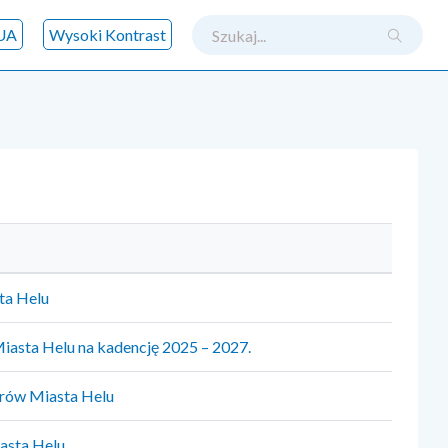
szukaj
UA
Wysoki Kontrast
ta Helu
iasta Helu na kadencję 2025 – 2027.
orów Miasta Helu
asta Helu