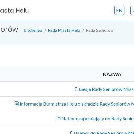
iasta Helu
EN
iorów
bip.hel.eu
Rada Miasta Helu
Rada Seniorów
NAZWA
Sesje Rady Seniorów Mias
Informacja Burmistrza Helu o składzie Rady Seniorów M
Nabór uzupełniający do Rady Seni
Nabór do Rady Seniorów Mi