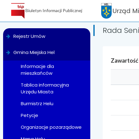
Urząd M
Biuletyn Informacji Publicznej
Rada Sen
menu
Rejestr Umów
Gmina Miejska Hel
Zawartość
Informacje dla
mieszkańców
Tablica informacyjna
Urzędu Miasta
Burmistrz Helu
Petycje
Organizacje pozarządowe
Mapa Helu