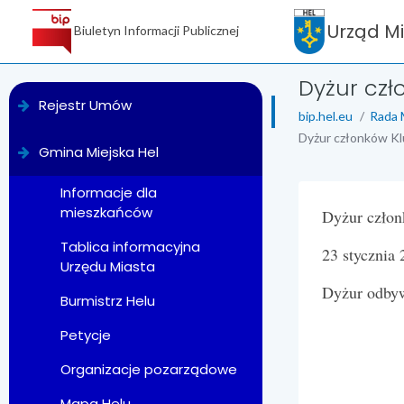
Urząd M
Biuletyn Informacji Publicznej
Dyżur czł
menu
Rejestr Umów
bip.hel.eu
Rada 
Dyżur członków Kl
Gmina Miejska Hel
Informacje dla
mieszkańców
treść strony
Dyżur czło
Tablica informacyjna
23 stycznia 
Urzędu Miasta
Dyżur odbyw
Burmistrz Helu
Petycje
Organizacje pozarządowe
Mapa Helu