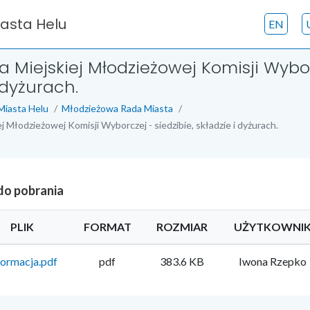
iasta Helu
EN
a Miejskiej Młodzieżowej Komisji Wybor
 dyżurach.
Miasta Helu
Młodzieżowa Rada Miasta
j Młodzieżowej Komisji Wyborczej - siedzibie, składzie i dyżurach.
 do pobrania
PLIK
FORMAT
ROZMIAR
UŻYTKOWNI
formacja.pdf
pdf
383.6 KB
Iwona Rzepko