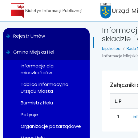
Urząd M
Biuletyn Informacji Publicznej
Informacj
menu
Rejestr Umów
składzie i
bip.hel.eu
Rada 
Gmina Miejska Hel
Informacja Miejskie
Informacje dla
mieszkańców
Tablica informacyjna
Załączniki
Urzędu Miasta
L.P
Burmistrz Helu
Petycje
1
in
Organizacje pozarządowe
Mapa Helu