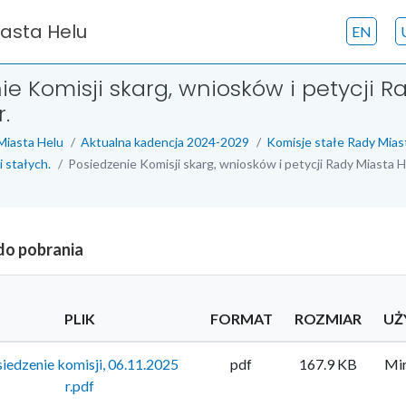
iasta Helu
EN
ie Komisji skarg, wniosków i petycji R
r.
Miasta Helu
Aktualna kadencja 2024-2029
Komisje stałe Rady Mias
i stałych.
Posiedzenie Komisji skarg, wniosków i petycji Rady Miasta He
 do pobrania
PLIK
FORMAT
ROZMIAR
UŻ
iedzenie komisji, 06.11.2025
pdf
167.9 KB
Mir
r.pdf