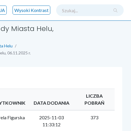
szukaj
UA
Wysoki Kontrast
ady Miasta Helu,
ta Helu
lu, 06.11.2025 r.
LICZBA
YTKOWNIK
DATA DODANIA
POBRAŃ
ela Figurska
2025-11-03
373
11:33:12