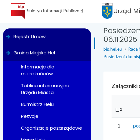
Urząd M
Biuletyn Informacji Publicznej
Posiedzen
menu
Rejestr Umów
06.11.2025 
bip.hel.eu
Rada 
Gmina Miejska Hel
Posiedzenia komisj
Informacje dla
mieszkańców
Tablica informacyjna
Załączniki
Urzędu Miasta
Burmistrz Helu
L.P
Petycje
1
pos
Organizacje pozarządowe
Mapa Helu