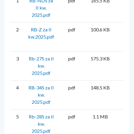
1
RB-NDS za
pdf
165.5 KB
Mar
II kw.
Faf
2025.pdf
2
RB-Z za II
pdf
100.6 KB
Mar
kw.2025.pdf
Faf
3
Rb-27S za II
pdf
575.3 KB
Mar
kw.
Faf
2025.pdf
4
RB-34S za II
pdf
148.5 KB
Mar
kw.
Faf
2025.pdf
5
Rb-28S za II
pdf
1.1 MB
Mar
kw.
Faf
2025.pdf