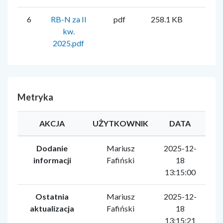
6
RB-N za II
pdf
258.1 KB
Mar
kw.
Faf
2025.pdf
Metryka
AKCJA
UŻYTKOWNIK
DATA
Dodanie
Mariusz
2025-12-
informacji
Fafiński
18
13:15:00
Ostatnia
Mariusz
2025-12-
aktualizacja
Fafiński
18
13:15:21