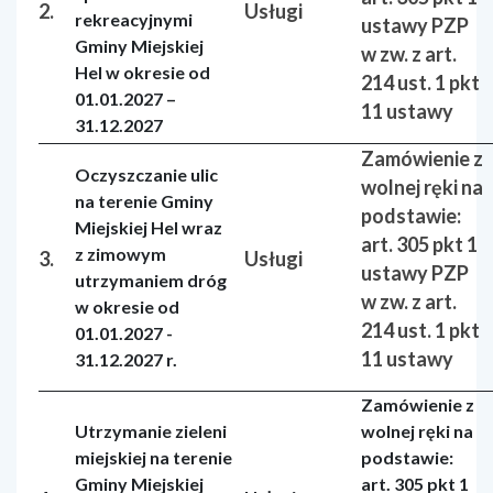
2.
Usługi
rekreacyjnymi
ustawy PZP
Gminy Miejskiej
w zw. z art.
Hel w okresie od
214 ust. 1 pkt
01.01.2027 –
11 ustawy
31.12.2027
Zamówienie z
Oczyszczanie ulic
wolnej ręki na
na terenie Gminy
podstawie:
Miejskiej Hel wraz
art. 305 pkt 1
z zimowym
3.
Usługi
ustawy PZP
utrzymaniem dróg
w zw. z art.
w okresie od
214 ust. 1 pkt
01.01.2027 -
11 ustawy
31.12.2027 r.
Zamówienie z
Utrzymanie zieleni
wolnej ręki na
miejskiej na terenie
podstawie:
Gminy Miejskiej
art. 305 pkt 1