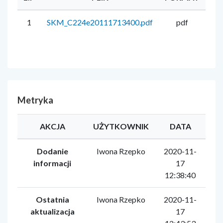
1
SKM_C224e20111713400.pdf
pdf
61
Metryka
AKCJA
UŻYTKOWNIK
DATA
Dodanie
Iwona Rzepko
2020-11-
informacji
17
12:38:40
Ostatnia
Iwona Rzepko
2020-11-
aktualizacja
17