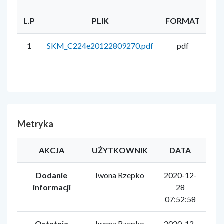
L.P
PLIK
FORMAT
RO
1
SKM_C224e20122809270.pdf
pdf
13
Metryka
AKCJA
UŻYTKOWNIK
DATA
Dodanie
Iwona Rzepko
2020-12-
informacji
28
07:52:58
Ostatnia
Iwona Rzepko
2020-12-