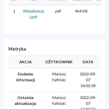
1
Aktualizacja
pdf
464 KB
Mar
I.pdf
Faf
Metryka
AKCJA
UŻYTKOWNIK
DATA
Dodanie
Mariusz
2022-09-
informacji
Fafiński
07
14:02:58
Ostatnia
Mariusz
2022-09-
aktualizacja
Fafiński
07