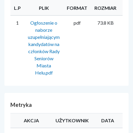
L.P
PLIK
FORMAT
ROZMIAR
UŻ
1
Ogłoszenie o
pdf
73.8 KB
Mire
naborze
uzupełniającym
kandydatów na
członków Rady
Seniorów
Miasta
Helu.pdf
Metryka
AKCJA
UŻYTKOWNIK
DATA