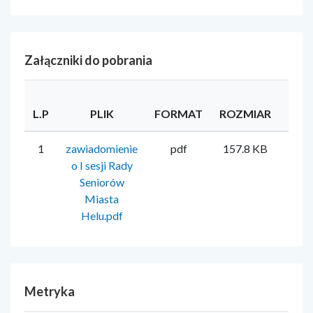
Załączniki do pobrania
L.P
PLIK
FORMAT
ROZMIAR
UŻY
1
zawiadomienie
pdf
157.8 KB
Mire
o I sesji Rady
Seniorów
Miasta
Helu.pdf
Metryka