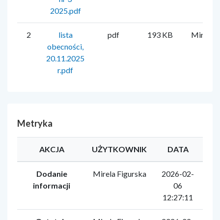
2025.pdf
2
lista
pdf
193 KB
Mirela F
obecności,
20.11.2025
r.pdf
Metryka
AKCJA
UŻYTKOWNIK
DATA
Dodanie
Mirela Figurska
2026-02-
informacji
06
12:27:11