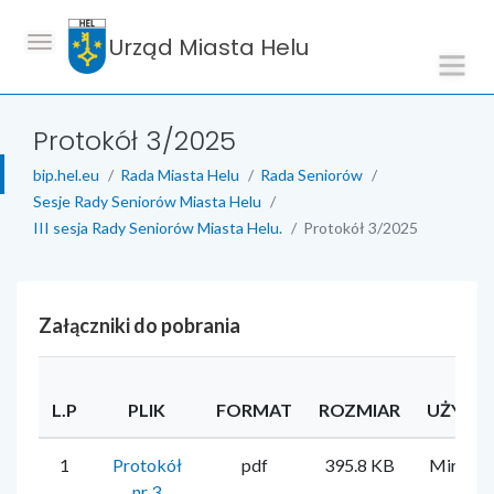
Urząd Miasta Helu
Protokół 3/2025
bip.hel.eu
Rada Miasta Helu
Rada Seniorów
Sesje Rady Seniorów Miasta Helu
III sesja Rady Seniorów Miasta Helu.
Protokół 3/2025
Załączniki do pobrania
L.P
PLIK
FORMAT
ROZMIAR
UŻYTK
1
Protokół
pdf
395.8 KB
Mirela F
nr 3