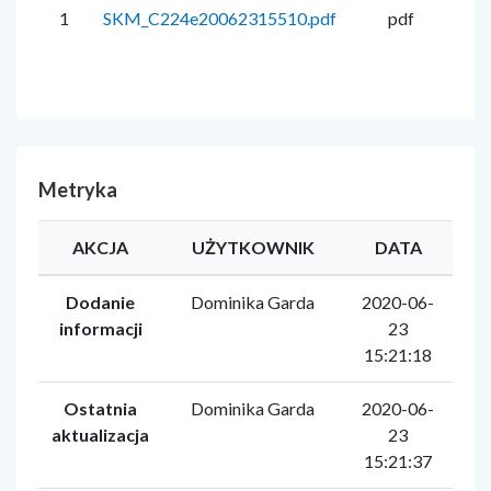
1
SKM_C224e20062315510.pdf
pdf
20
Metryka
AKCJA
UŻYTKOWNIK
DATA
Dodanie
Dominika Garda
2020-06-
informacji
23
15:21:18
Ostatnia
Dominika Garda
2020-06-
aktualizacja
23
15:21:37