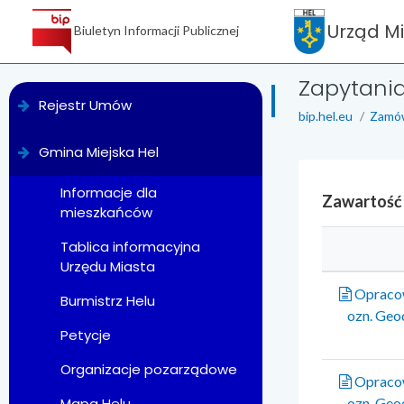
Urząd M
Biuletyn Informacji Publicznej
Zapytania
menu
Rejestr Umów
bip.hel.eu
Zamów
Gmina Miejska Hel
Informacje dla
Zawartość
mieszkańców
Tablica informacyjna
Urzędu Miasta
Opracow
Burmistrz Helu
ozn. Geod
Petycje
Organizacje pozarządowe
Opracow
ozn. Geod
Mapa Helu