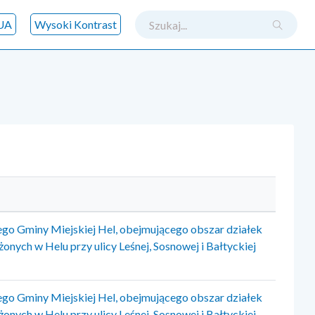
szukaj
UA
Wysoki Kontrast
o Gminy Miejskiej Hel, obejmującego obszar działek
żonych w Helu przy ulicy Leśnej, Sosnowej i Bałtyckiej
o Gminy Miejskiej Hel, obejmującego obszar działek
żonych w Helu przy ulicy Leśnej, Sosnowej i Bałtyckiej